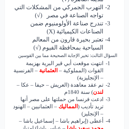
2-
التهرب الجمركي من المشكلات التي
تواجه الصناعة في مصر
(√)
3-
تندرج صناعة الأولومنيوم ضمن
الصناعات الكيميائية (
X
)
4-
تعتبر بحيرة قارون من المعالم
السياحية بمحافظة الفيوم
(√)
السؤال الثالث: تخير الإجابة الصحيحة مما بين القوسين
1-
انتهت موقعت أبي قير البرية بهزيمة
القوات (المملوكية –
العثمانية
– الفرنسية
– الإنجليزية)
2-
تم عقد معاهدة (العريش – حيفا – عكا –
لندن
) سنة 1840م
3-
ادعت فرنسا من حملتها على مصر أنها
تريد تأديب (
المماليك
– العثمانيين – الهنود
– الإنجليز)
4-
أعطى (إبراهيم باشا – إسماعيل باشا –
محمد سعيد باشا
– عباس باشا) امتياز