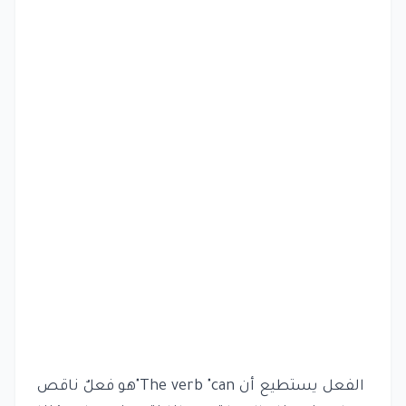
الفعل يستطيع أن The verb "can"هو فعلٌ ناقص