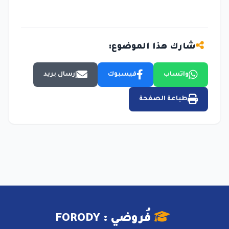
شارك هذا الموضوع:
واتساب
فيسبوك
إرسال بريد
طباعة الصفحة
فُروضي : FORODY