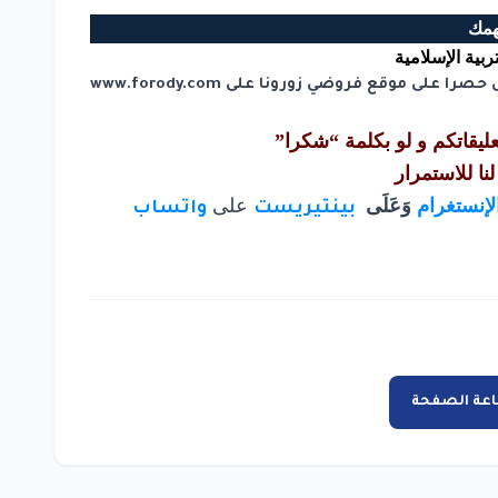
همك
بية الإسلامية
وض حصرا على موقع فروضي زورونا على
www.forody.com
تعليقاتكم و لو بكلمة “شكرا”
لنا للاستمرار
لإنستغرام
وَعَلَى
على
بينتيريست
واتساب
عة الصفحة