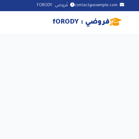
contact@example.com
فُروضي : FORODY
فروضي : fORODY