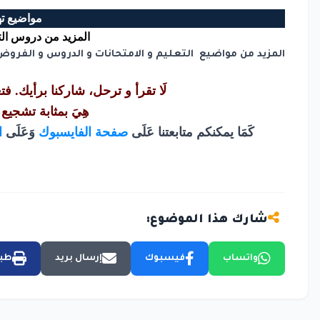
مواضيع ت
المزيد من دروس التر
المزيد من مواضيع التعليم و الامتحانات و الدروس و الفر
لَا تقرأ و ترحل، شاركنا برأيك. ف
هِيَ بمثابة تشجيع 
كَمَا يمكنكم متابعتنا عَلَى
صفحة الفايسبوك
وَعَلَى
ا
شارك هذا الموضوع:
واتساب
فيسبوك
إرسال بريد
طبا