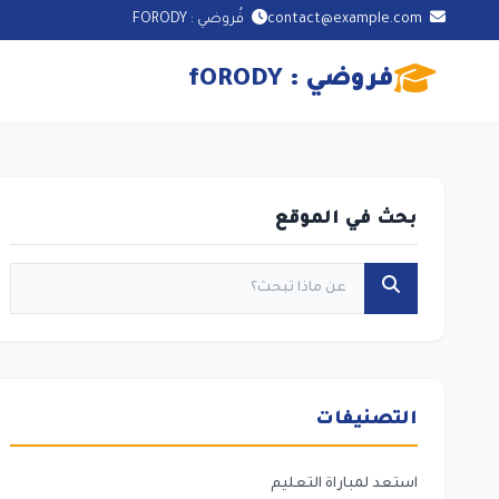
contact@example.com
فُروضي : FORODY
فروضي : fORODY
بحث في الموقع
التصنيفات
استعد لمباراة التعليم