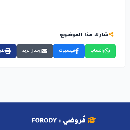
شارك هذا الموضوع:
واتساب
فيسبوك
إرسال بريد
طبا
فُروضي : FORODY